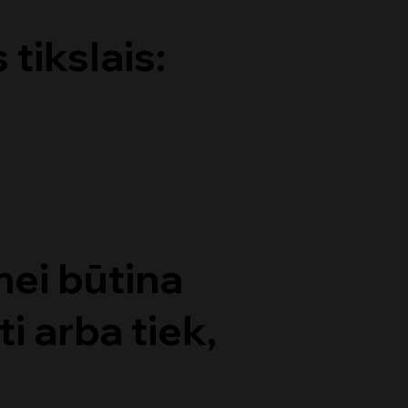
tikslais:
ei būtina
i arba tiek,