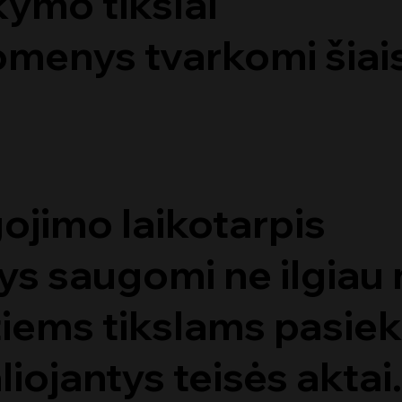
ymo tikslai
enys tvarkomi šiais 
jimo laikotarpis
saugomi ne ilgiau n
ems tikslams pasiekt
liojantys teisės aktai.