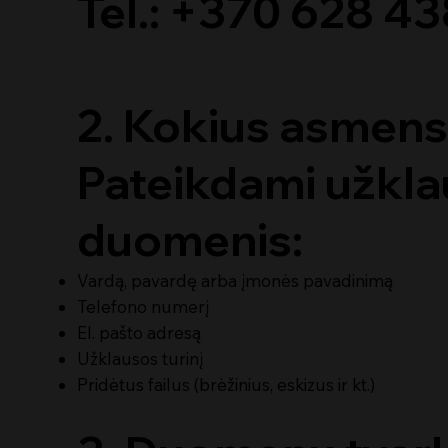
Tel.: +370 628 4
2. Kokius asmen
Pateikdami užklau
duomenis:
Vardą, pavardę arba įmonės pavadinimą
Telefono numerį
El. pašto adresą
Užklausos turinį
Pridėtus failus (brėžinius, eskizus ir kt.)