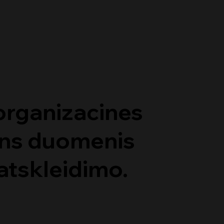
organizacines
ens duomenis
atskleidimo.