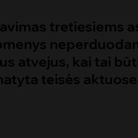
avimas tretiesiems 
menys neperduodami
s atvejus, kai tai bū
atyta teisės aktuose