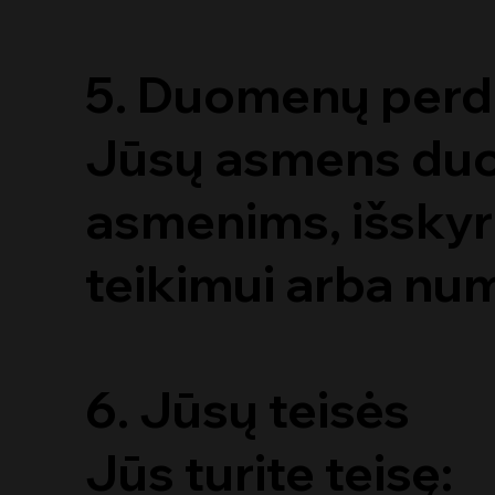
5. Duomenų perd
Jūsų asmens duo
asmenims, išskyru
teikimui arba num
6. Jūsų teisės
Jūs turite teisę: