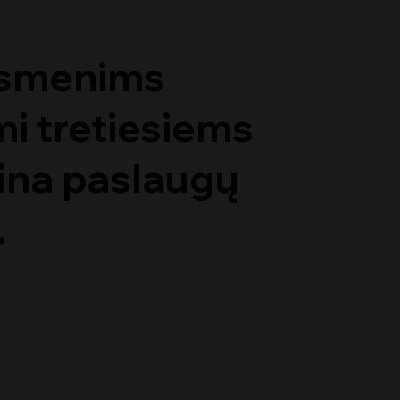
asmenims
 tretiesiems
tina paslaugų
.