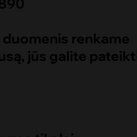
3890
s duomenis renkame
są, jūs galite pateik