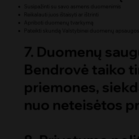
Susipažinti su savo asmens duomenimis
Reikalauti juos ištaisyti ar ištrinti
Apriboti duomenų tvarkymą
Pateikti skundą Valstybinei duomenų apsaugos 
7. Duomenų sau
Bendrovė taiko t
priemones, siek
nuo neteisėtos pr