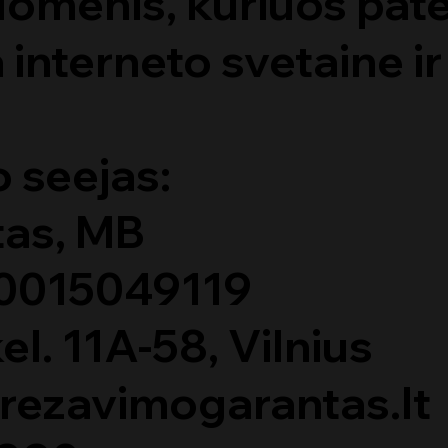
menis, kuriuos pate
interneto svetaine i
 seejas:
tas, MB
00015049119
el. 11A-58, Vilnius
frezavimogarantas.lt