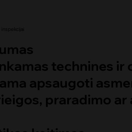
inspekcijai
gumas
inkamas technines ir 
dama apsaugoti asm
ieigos, praradimo ar 