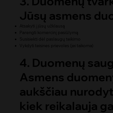
3. Duomenų tvark
Jūsų asmens duom
Atsakyti į jūsų užklausą
Parengti komercinį pasiūlymą
Susisiekti dėl paslaugų teikimo
Vykdyti teisines prievoles (jei taikoma)
4. Duomenų saugo
Asmens duomenys 
aukščiau nurodyti
kiek reikalauja ga