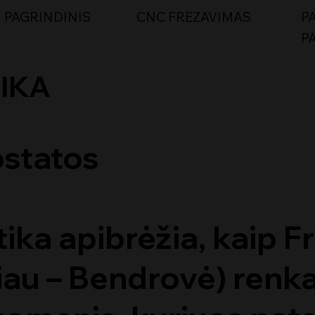
PAGRINDINIS
CNC FREZAVIMAS
P
P
IKA
ostatos
tika apibrėžia, kaip 
iau – Bendrovė) renka