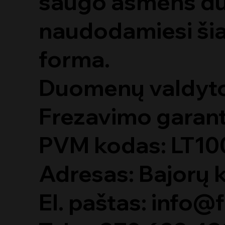
saugo asmens duo
naudodamiesi šia 
forma.
Duomenų valdyto
Frezavimo garan
PVM kodas: LT1
Adresas: Bajorų k
El. paštas: info@