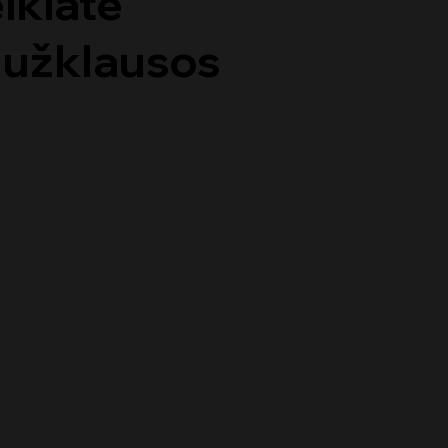
ikiate
r užklausos