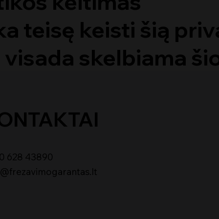
tikos keitimas
 teisę keisti šią pri
a visada skelbiama šio
ONTAKTAI
0 628 43890
o@frezavimogarantas.lt