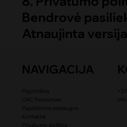
8. Privatumo poli
Bendrovė pasilieka
Atnaujinta versij
NAVIGACIJA
K
Pagrindinis
+37
CNC frezavimas
inf
Papildomos paslaugos
Kontaktai
Privatumo politika